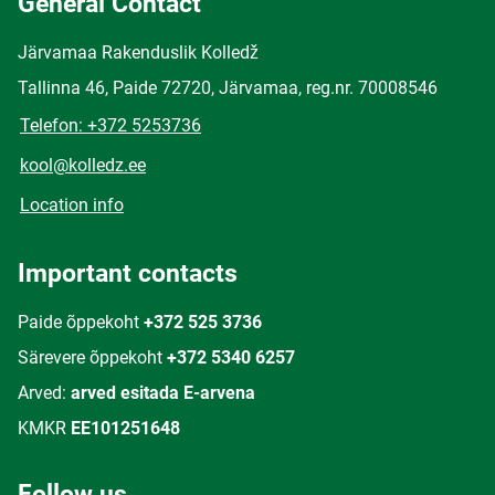
General Contact
Järvamaa Rakenduslik Kolledž
Tallinna 46, Paide 72720, Järvamaa, reg.nr. 70008546
Telefon: +372 5253736
kool@kolledz.ee
Location info
Important contacts
Paide õppekoht
+372 525 3736
Särevere õppekoht
+372 5340 6257
Arved:
arved esitada E-arvena
KMKR
EE101251648
Follow us