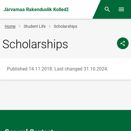
Järvamaa Rakenduslik Kolledž
Otsing
Open/
Breadcrumb
Home
Student Life
Scholarships
Scholarships
Published 14.11.2018.
Last changed 31.10.2024.