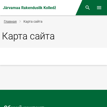
Järvamaa Rakenduslik Kolledž
Поиск
Откр
Строка
Главная
Карта сайта
навигации
Карта сайта