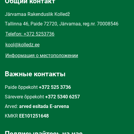
Общий контакт
Järvamaa Rakenduslik Kolledž
Tallinna 46, Paide 72720, Järvamaa, reg.nr. 70008546
Telefon: +372 5253736
kool@kolledz.ee
Информация о местоположении
Важные контакты
Paide õppekoht
+372 525 3736
Särevere õppekoht
+372 5340 6257
Arved:
arved esitada E-arvena
KMKR
EE101251648
Подписывайтесь на нас