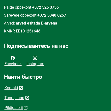
Paide õppekoht
+372 525 3736
Särevere õppekoht
+372 5340 6257
Arved:
arved esitada E-arvena
KMKR
EE101251648
Подписывайтесь на нас
Facebook
Instagram
Найти быстро
Kontakt
Tunniplaan
Pildigalerii