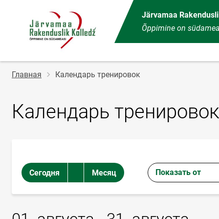
Järvamaa Rakendusli
Õppimine on südamea
Строка
Главная
Календарь тренировок
навигации
Календарь тренирово
Показать от
Сегодня
Месяц