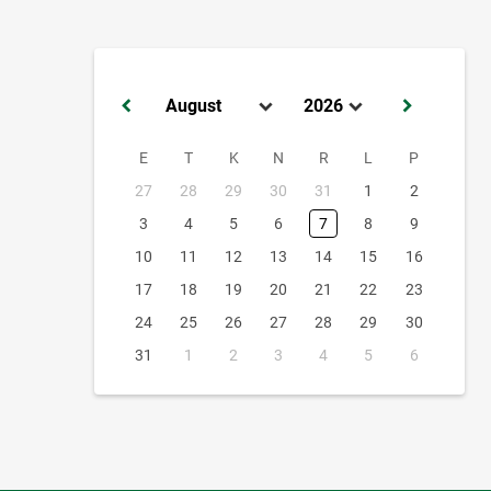
E
T
K
N
R
L
P
27
28
29
30
31
1
2
3
4
5
6
7
8
9
10
11
12
13
14
15
16
17
18
19
20
21
22
23
24
25
26
27
28
29
30
31
1
2
3
4
5
6