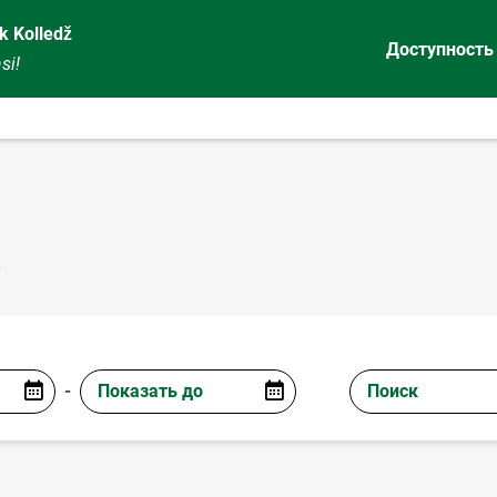
k Kolledž
Доступность
si!
к
-
Показать до
Поиск