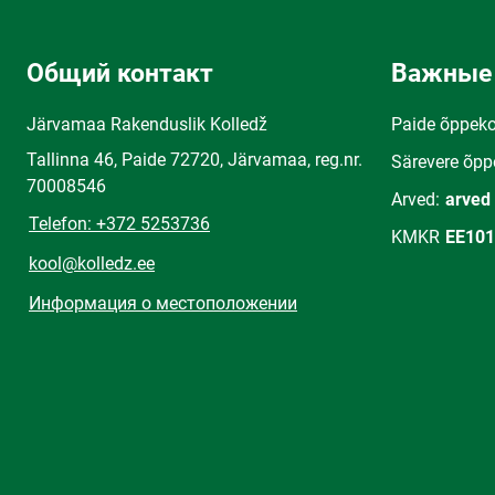
Общий контакт
Важные
Järvamaa Rakenduslik Kolledž
Paide õppek
Tallinna 46, Paide 72720, Järvamaa, reg.nr.
Särevere õpp
70008546
Arved:
arved
Telefon: +372 5253736
KMKR
EE101
kool@kolledz.ee
Информация о местоположении