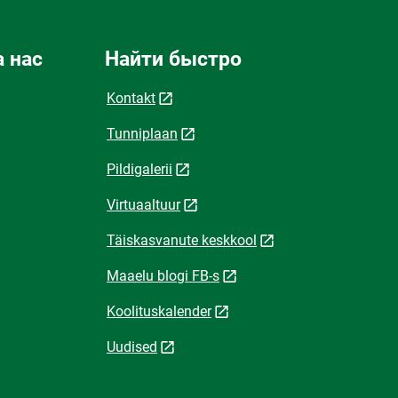
 нас
Найти быстро
Kontakt
Tunniplaan
Pildigalerii
Virtuaaltuur
Täiskasvanute keskkool
Maaelu blogi FB-s
Koolituskalender
Uudised