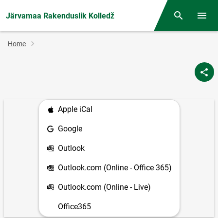
Järvamaa Rakenduslik Kolledž
Otsing
Open/
Breadcrumb
Home
Apple iCal
Google
Outlook
Outlook.com (Online - Office 365)
Outlook.com (Online - Live)
Office365