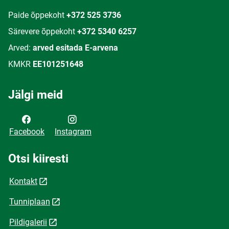
Paide õppekoht
+372 525 3736
Särevere õppekoht
+372 5340 6257
Arved:
arved esitada E-arvena
KMKR
EE101251648
Jälgi meid
Facebook
Instagram
Otsi kiiresti
Kontakt
Tunniplaan
Pildigalerii