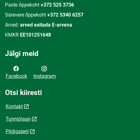
Paide õppekoht
+372 525 3736
Särevere õppekoht
+372 5340 6257
Arved:
arved esitada E-arvena
KMKR
EE101251648
Jälgi meid
Facebook
Instagram
Otsi kiiresti
Kontakt
Tunniplaan
Pildigalerii