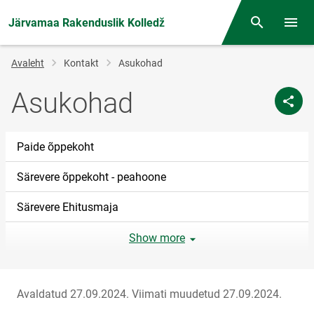
Järvamaa Rakenduslik Kolledž
Otsing
Menüü
Jälglink
Avaleht
Kontakt
Asukohad
Asukohad
Paide õppekoht
Särevere õppekoht - peahoone
Särevere Ehitusmaja
Show more
Avaldatud 27.09.2024.
Viimati muudetud 27.09.2024.