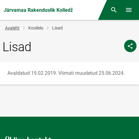
Järvamaa Rakenduslik Kolledž
Otsing
Menüü
Jälglink
Avaleht
Koolielu
Lisad
Lisad
Avaldatud 19.02.2019.
Viimati muudetud 25.06.2024.