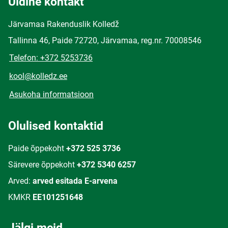
Üldine kontakt
Järvamaa Rakenduslik Kolledž
Tallinna 46, Paide 72720, Järvamaa, reg.nr. 70008546
Telefon: +372 5253736
kool@kolledz.ee
Asukoha informatsioon
Olulised kontaktid
Paide õppekoht
+372 525 3736
Särevere õppekoht
+372 5340 6257
Arved:
arved esitada E-arvena
KMKR
EE101251648
Jälgi meid