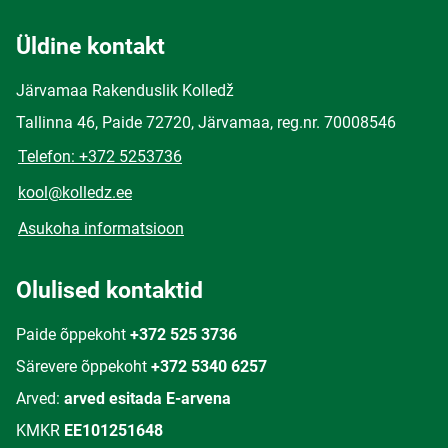
Üldine kontakt
Järvamaa Rakenduslik Kolledž
Tallinna 46, Paide 72720, Järvamaa, reg.nr. 70008546
Telefon: +372 5253736
kool@kolledz.ee
Asukoha informatsioon
Olulised kontaktid
Paide õppekoht
+372 525 3736
Särevere õppekoht
+372 5340 6257
Arved:
arved esitada E-arvena
KMKR
EE101251648