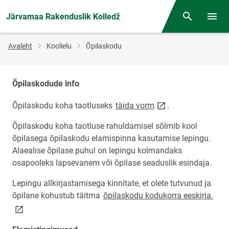
Järvamaa Rakenduslik Kolledž
Otsing
Menüü
Jälglink
Avaleht
Koolielu
Õpilaskodu
Õpilaskodude info
link opens on new p
Õpilaskodu koha taotluseks
täida vorm
.
Õpilaskodu koha taotluse rahuldamisel sõlmib kool
õpilasega õpilaskodu elamispinna kasutamise lepingu.
Alaealise õpilase puhul on lepingu kolmandaks
osapooleks lapsevanem või õpilase seaduslik esindaja.
Lepingu allkirjastamisega kinnitate, et olete tutvunud ja
link
õpilane kohustub täitma
õpilaskodu kodukorra eeskirja.