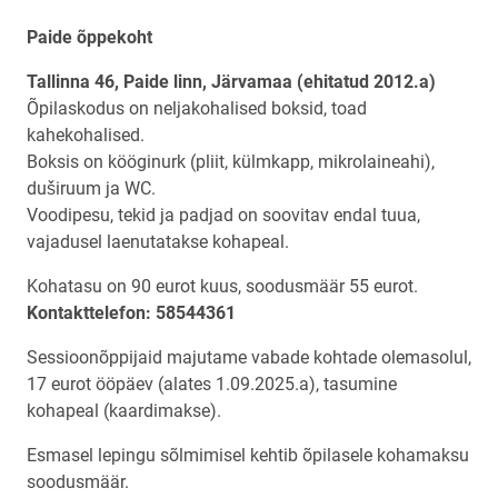
Paide õppekoht
Tallinna 46, Paide linn, Järvamaa (ehitatud 2012.a)
Õpilaskodus on neljakohalised boksid, toad
kahekohalised.
Boksis on kööginurk (pliit, külmkapp, mikrolaineahi),
duširuum ja WC.
Voodipesu, tekid ja padjad on soovitav endal tuua,
vajadusel laenutatakse kohapeal.
Kohatasu on 90 eurot kuus, soodusmäär 55 eurot.
Kontakttelefon: 58544361
Sessioonõppijaid majutame vabade kohtade olemasolul,
17 eurot ööpäev (alates 1.09.2025.a), tasumine
kohapeal (kaardimakse).
Esmasel lepingu sõlmimisel kehtib õpilasele kohamaksu
soodusmäär.