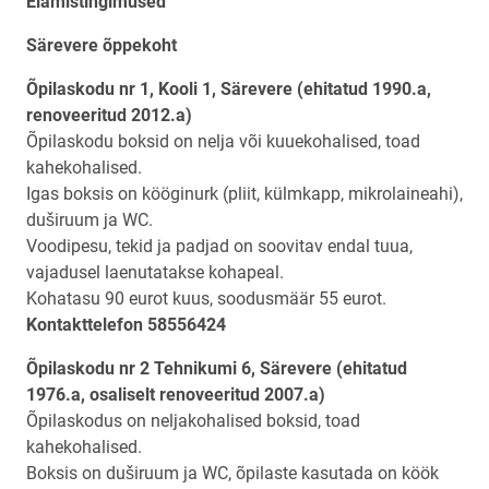
Elamistingimused
Särevere õppekoht
Õpilaskodu nr 1, Kooli 1, Särevere (ehitatud 1990.a,
renoveeritud 2012.a)
Õpilaskodu boksid on nelja või kuuekohalised, toad
kahekohalised.
Igas boksis on kööginurk (pliit, külmkapp, mikrolaineahi),
duširuum ja WC.
Voodipesu, tekid ja padjad on soovitav endal tuua,
vajadusel laenutatakse kohapeal.
Kohatasu 90 eurot kuus, soodusmäär 55 eurot.
Kontakttelefon 58556424
Õpilaskodu nr 2
Tehnikumi 6, Särevere (ehitatud
1976.a, osaliselt renoveeritud 2007.a)
Õpilaskodus on neljakohalised boksid, toad
kahekohalised.
Boksis on duširuum ja WC, õpilaste kasutada on köök