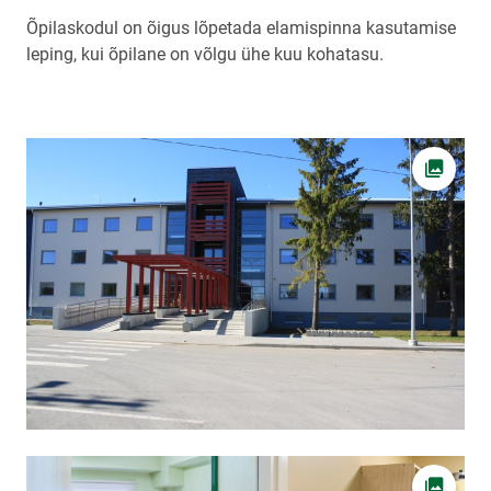
Õpilaskodul on õigus lõpetada elamispinna kasutamise
leping, kui õpilane on võlgu ühe kuu kohatasu.
Ava fot