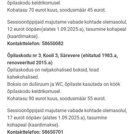
õpilaskodu keldrikorrusel.
Kohatasu 70 eurot kuus, soodusmäär 45 eurot.
Sessioonõppijaid majutame vabade kohtade olemasolul,
12 eurot ööpäev(alates 1.09.2025.a), tasumine kohapeal
(kaardimakse).
Kontakttelefon: 58650082
Õpilaskodu nr 3
,
Kooli 3, Särevere (ehitatud 1983.a,
renoveeritud 2015.a)
Õpilaskodus on neljakohalised boksid, toad
kahekohalised.
Boksis on duširuum ja WC, õpilaste kasutada on köök
õpilaskodu keldrikorrusel.
Kohatasu 90 eurot kuus, soodusmäär 55 eurot.
Sessioonõppijaid majutame vabade kohtade olemasolul,
17 eurot ööpäev (alates 1.09.2025.a), tasumine
kohapeal (kaardimakse).
Kontakttelefon: 58650701