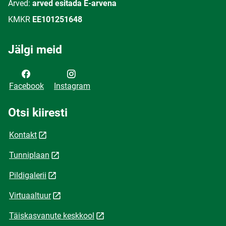
Arved:
arved esitada E-arvena
KMKR
EE101251648
Jälgi meid
Facebook
Instagram
Otsi kiiresti
Kontakt
Tunniplaan
Pildigalerii
Virtuaaltuur
Täiskasvanute keskkool