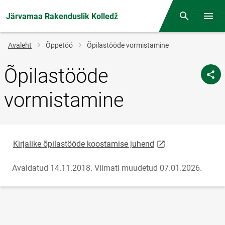
Järvamaa Rakenduslik Kolledž
Otsing
Menüü
Jälglink
Avaleht
Õppetöö
Õpilastööde vormistamine
Õpilastööde
vormistamine
link opens on new 
Kirjalike õpilastööde koostamise juhend
Avaldatud 14.11.2018.
Viimati muudetud 07.01.2026.