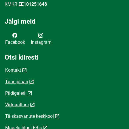
KMKR
EE101251648
Jälgi meid
Facebook
Instagram
Otsi kiiresti
Kontakt
Tunniplaan
Pildigalerii
Virtuaaltuur
Täiskasvanute keskkool
Maaelu blogi FB-s