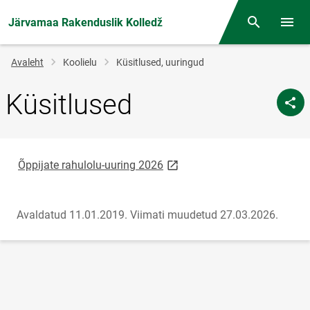
Järvamaa Rakenduslik Kolledž
Otsing
Menüü
Jälglink
Avaleht
Koolielu
Küsitlused, uuringud
Küsitlused
link opens on new page
Õppijate rahulolu-uuring 2026
Avaldatud 11.01.2019.
Viimati muudetud 27.03.2026.