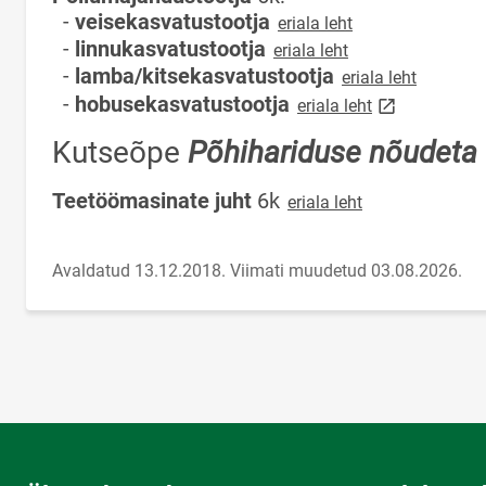
-
veisekasvatustootja
eriala leht
-
linnukasvatustootja
eriala leht
-
lamba/kitsekasvatustootja
eriala leht
link opens on 
-
hobusekasvatustootja
eriala leht
Kutseõpe
Põhihariduse nõudeta
Teetöömasinate juht
6k
eriala leht
Avaldatud 13.12.2018.
Viimati muudetud 03.08.2026.