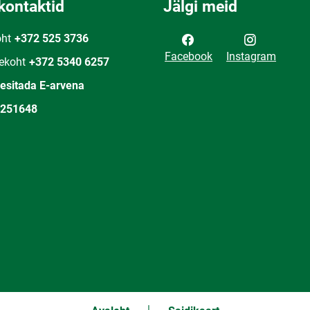
kontaktid
Jälgi meid
oht
+372 525 3736
Facebook
Instagram
ekoht
+372 5340 6257
 esitada E-arvena
251648