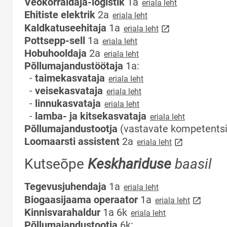
Veokorraldaja-logistik
1a
eriala leht
Ehitiste elektrik
2a
eriala leht
link opens on new 
Kaldkatuseehitaja
1a
eriala leht
Pottsepp-sell
1a
eriala leht
Hobuhooldaja
2a
eriala leht
Põllumajandustöötaja
1a:
-
taimekasvataja
eriala leht
-
veisekasvataja
eriala leht
-
linnukasvataja
eriala leht
-
lamba- ja kitsekasvataja
eriala leht
Põllumajandustootja
(vastavate kompetentsid
link opens on 
Loomaarsti assistent
2a
eriala leht
Kutseõpe
Keskhariduse
baasil
Tegevusjuhendaja
1a
eriala leht
link open
Biogaasijaama operaator
1a
eriala leht
Kinnisvarahaldur
1a 6k
eriala leht
Põllumajandustootja
6k: