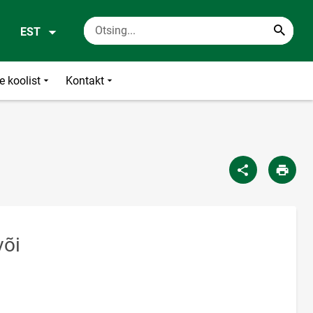
EST
e koolist
Kontakt
või