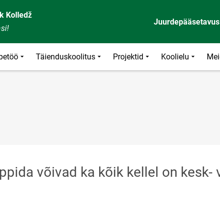
k Kolledž
Juurdepääsetavus
si!
petöö
Täienduskoolitus
Projektid
Koolielu
Mei
ppida võivad ka kõik kellel on kesk- 