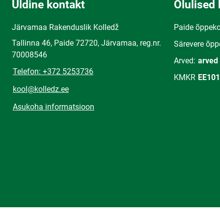
Üldine kontakt
Olulised 
Järvamaa Rakenduslik Kolledž
Paide õppek
Tallinna 46, Paide 72720, Järvamaa, reg.nr.
Särevere õpp
70008546
Arved:
arved
Telefon: +372 5253736
KMKR
EE101
kool@kolledz.ee
Asukoha informatsioon