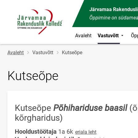
Järvamaa Rakendusli
Õppimine on südamea
Avaleht
Vastuvõtt
Õp
Jälglink
Avaleht
Vastuvõtt
Kutseõpe
Kutseõpe
Kutseõpe
Põhihariduse baasil
(õ
kõrgharidus)
Hooldustöötaja
1a 6k
eriala leht