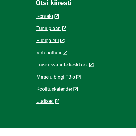
Otsi kiiresti
Kontakt
Tunniplaan
Pildigalerii
Virtuaaltuur
Täiskasvanute keskkool
Maaelu blogi FB-s
Koolituskalender
Uudised