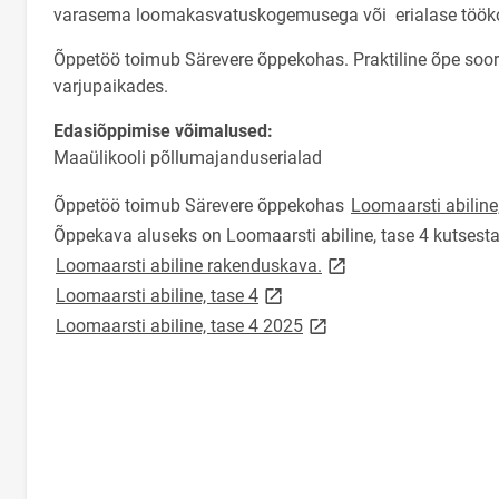
varasema loomakasvatuskogemusega või erialase töök
Õppetöö toimub Särevere õppekohas. Praktiline õpe soori
varjupaikades.
Edasiõppimise võimalused:
Maaülikooli põllumajanduserialad
Õppetöö toimub Särevere õppekohas
Loomaarsti abilin
Õppekava aluseks on Loomaarsti abiline, tase 4 kutsest
link opens on new pag
Loomaarsti abiline rakenduskava.
link opens on new page
Loomaarsti abiline, tase 4
link opens on new page
Loomaarsti abiline, tase 4 2025