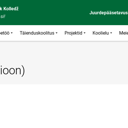
k Kolledž
Juurdepääsetavus
si!
etöö
Täienduskoolitus
Projektid
Koolielu
Meie
ioon)