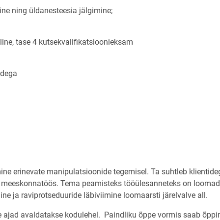
mine ning üldanesteesia jälgimine;
ine, tase 4 kutsekvalifikatsioonieksam
madega
ne erinevate manipulatsioonide tegemisel. Ta suhtleb klientide
ult meeskonnatöös. Tema peamisteks tööülesanneteks on loomad
e ja raviprotseduuride läbiviimine loomaarsti järelvalve all.
e ajad avaldatakse kodulehel. Paindliku õppe vormis saab õpp