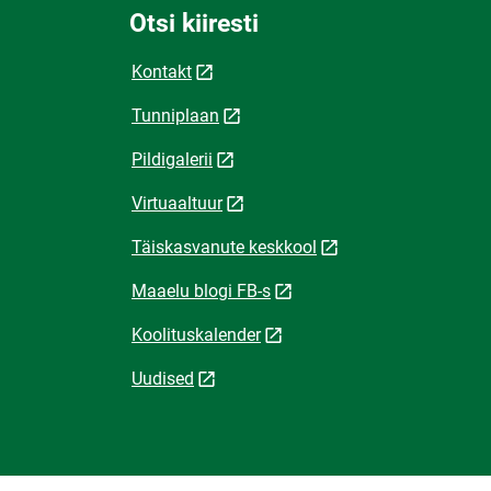
Otsi kiiresti
Kontakt
Tunniplaan
Pildigalerii
Virtuaaltuur
Täiskasvanute keskkool
Maaelu blogi FB-s
Koolituskalender
Uudised