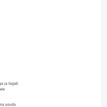
ga ja tagab
ele
ima asuda