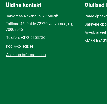
Üldine kontakt
Olulised 
Järvamaa Rakenduslik Kolledž
Paide õppek
Tallinna 46, Paide 72720, Järvamaa, reg.nr.
Särevere õpp
70008546
Arved:
arved
Telefon: +372 5253736
KMKR
EE101
kool@kolledz.ee
Asukoha informatsioon