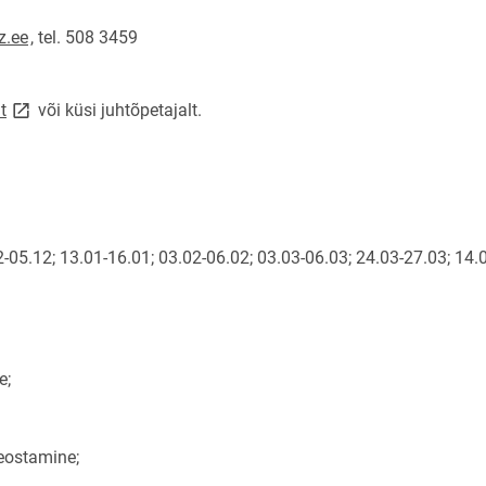
z.ee
, tel. 508 3459
link opens on new page
it
või küsi juhtõpetajalt.
2-05.12; 13.01-16.01; 03.02-06.02; 03.03-06.03; 24.03-27.03; 14.
e;
teostamine;