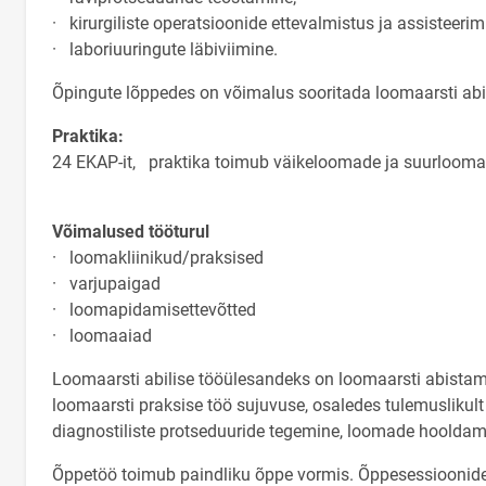
· kirurgiliste operatsioonide ettevalmistus ja assisteeri
· laboriuuringute läbiviimine.
Õpingute lõppedes on võimalus sooritada loomaarsti abil
Praktika:
24 EKAP-it, praktika toimub väikeloomade ja suurloo
Võimalused tööturul
· loomakliinikud/praksised
· varjupaigad
· loomapidamisettevõtted
· loomaaiad
Loomaarsti abilise tööülesandeks on loomaarsti abistami
loomaarsti praksise töö sujuvuse, osaledes tulemuslik
diagnostiliste protseduuride tegemine, loomade hooldamin
Õppetöö toimub paindliku õppe vormis. Õppesessioonid