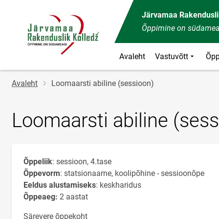
Järvamaa Rakendusli
Õppimine on südamea
Avaleht
Vastuvõtt
Õpp
Jälglink
Avaleht
Loomaarsti abiline (sessioon)
Loomaarsti abiline (sess
Õppeliik
: sessioon, 4.tase
Õppevorm
: statsionaarne, koolipõhine - sessioonõpe
Eeldus alustamiseks
: keskharidus
Õppeaeg:
2 aastat
Särevere õppekoht