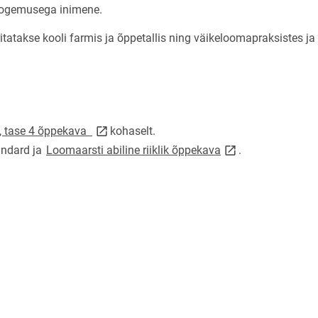
ogemusega inimene.
tatakse kooli farmis ja õppetallis ning väikeloomapraksistes ja
link opens on new page
e, tase 4 õppekava
kohaselt.
link opens on new 
andard ja
Loomaarsti abiline riiklik õppekava
.
e