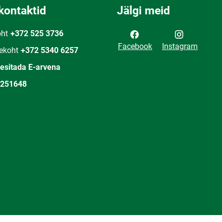
kontaktid
Jälgi meid
oht
+372 525 3736
Facebook
Instagram
ekoht
+372 5340 6257
 esitada E-arvena
251648