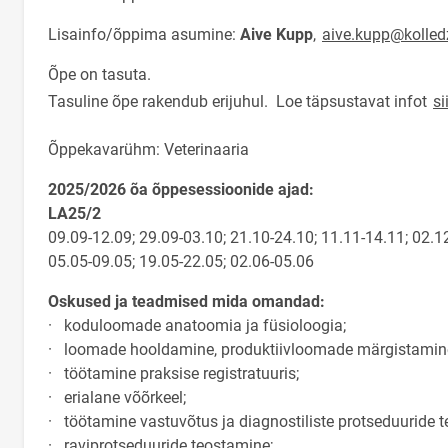
Lisainfo/õppima asumine:
Aive Kupp
,
aive.kupp@kolled
Õpe on tasuta.
Tasuline õpe rakendub erijuhul. Loe täpsustavat infot
si
Õppekavarühm: Veterinaaria
2025/2026 õa õppesessioonide ajad:
LA25/2
09.09-12.09; 29.09-03.10; 21.10-24.10; 11.11-14.11; 02.1
05.05-09.05; 19.05-22.05; 02.06-05.06
Oskused ja teadmised mida omandad:
· koduloomade anatoomia ja füsioloogia;
· loomade hooldamine, produktiivloomade märgistamin
· töötamine praksise registratuuris;
· erialane võõrkeel;
· töötamine vastuvõtus ja diagnostiliste protseduuride 
· raviprotseduuride teostamine;