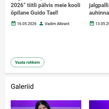
2026“ tiitli pälvis meie kooli
jalgpall
õpilane Guido Tael!
auhinnal
16.05.2026
Vadim Albrant
13.05.2
Loomise kuupäev
Autor
Loomise k
Vaata rohkem
Galeriid