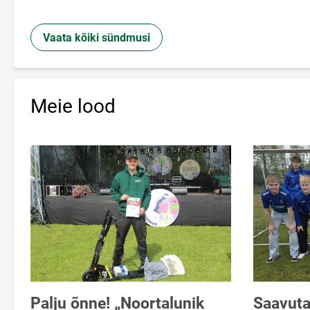
Vaata kõiki sündmusi
Meie lood
Palju õnne! „Noortalunik
Saavut