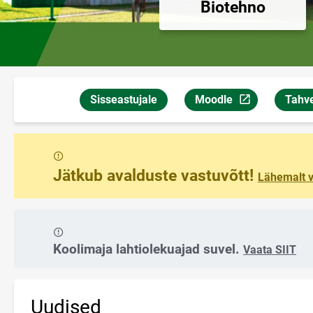
Biotehno
Sisseastujale
Moodle
Tahve
Link avaneb uuel lehekü
Link 
Sõnum
Jätkub avalduste vastuvõtt!
Lähemalt v
Sõnum
Koolimaja lahtiolekuajad suvel.
Vaata SIIT
Uudised