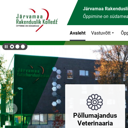
Front page
Järvamaa Rakendusli
Õppimine on südamea
Avaleht
Vastuvõtt
Õp
Põllumajandus
Veterinaaria