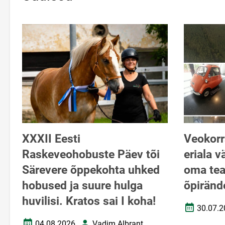
XXXII Eesti
Veokorr
Raskeveohobuste Päev tõi
eriala v
Särevere õppekohta uhked
oma tea
hobused ja suure hulga
õpiränd
huvilisi. Kratos sai I koha!
30.07.2
Loomise k
04.08.2026
Vadim Albrant