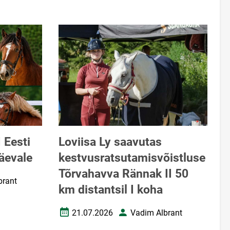
 Eesti
Loviisa Ly saavutas
äevale
kestvusratsutamisvõistluse
Tõrvahavva Rännak II 50
brant
km distantsil I koha
21.07.2026
Vadim Albrant
Loomise kuupäev
Autor