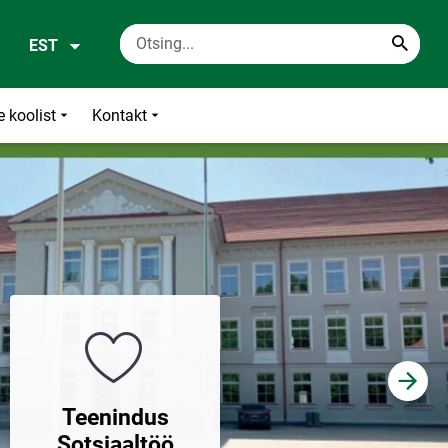
EST
 koolist
Kontakt
Üldharidus
Teenindus
Põhikool
Sotsiaaltöö