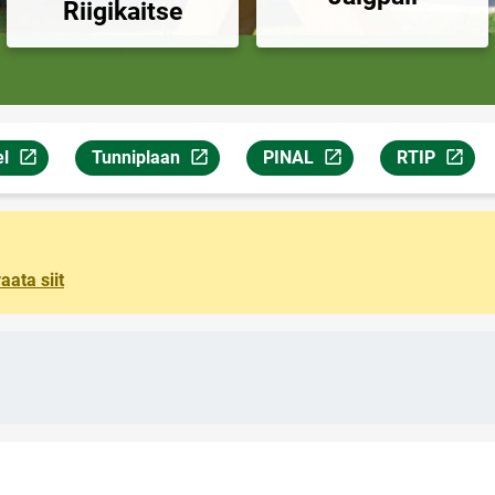
Riigikaitse
l
Tunniplaan
PINAL
RTIP
ljel
avaneb uuel leheküljel
Link avaneb uuel leheküljel
Link avaneb uuel leheküljel
Link avaneb 
aata siit