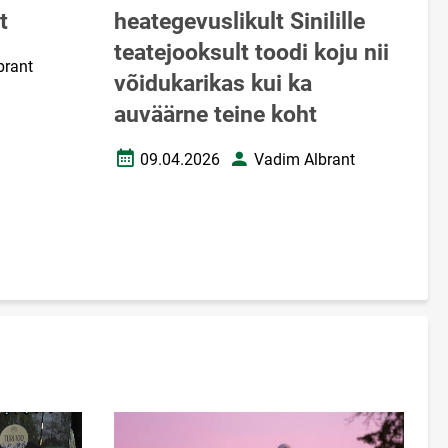
t
heategevuslikult Sinilille
teatejooksult toodi koju nii
brant
võidukarikas kui ka
auväärne teine koht
09.04.2026
Vadim Albrant
Loomise kuupäev
Autor