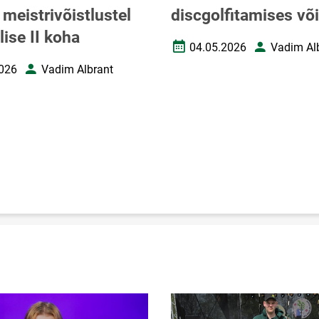
i meistrivõistlustel
discgolfitamises või
ise II koha
04.05.2026
Vadim Al
Loomise kuupäev
Autor
026
Vadim Albrant
uupäev
Autor