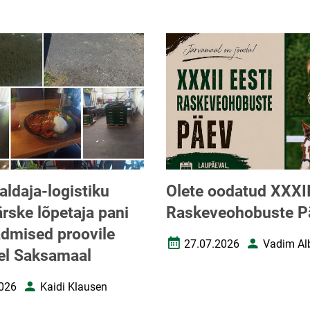
aldaja-logistiku
Olete oodatud XXXII
ärske lõpetaja pani
Raskeveohobuste P
dmised proovile
27.07.2026
Vadim Al
Loomise kuupäev
Autor
el Saksamaal
026
Kaidi Klausen
uupäev
Autor