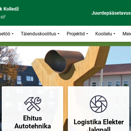
k Kolledž
Juurdepääsetavus
si!
petöö
Täienduskoolitus
Projektid
Koolielu
Meie
Ehitus
Logistika Elekter
Autotehnika
Jalgpall