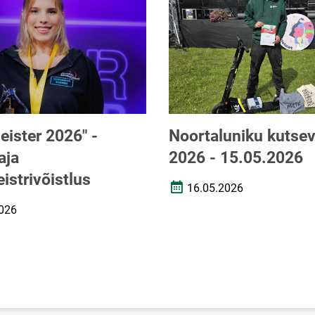
eister 2026" -
Noortaluniku kutsev
aja
2026 - 15.05.2026
istrivõistlus
16.05.2026
Loomise kuupäev
026
uupäev