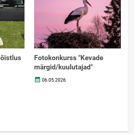
õistlus
Fotokonkurss "Kevade
märgid/kuulutajad"
06.05.2026
Loomise kuupäev