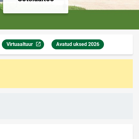
Gümnaasium
Virtuaaltuur
Avatud uksed 2026
uuel leheküljel
Link avaneb uuel leheküljel