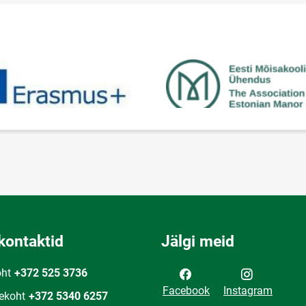
kontaktid
Jälgi meid
oht
+372 525 3736
Facebook
Instagram
ekoht
+372 5340 6257