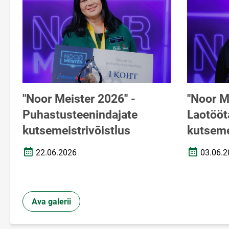
"Noor Meister 2026" -
"Noor M
Puhastusteenindajate
Laotööt
kutsemeistrivõistlus
kutseme
22.06.2026
03.06.2
Loomise kuupäev
Loomise k
Ava galerii