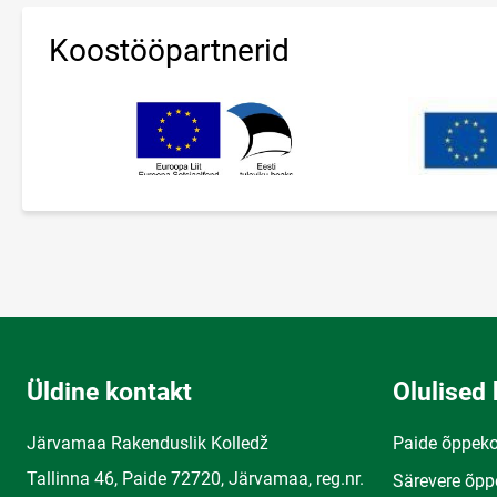
Koostööpartnerid
Üldine kontakt
Olulised 
Järvamaa Rakenduslik Kolledž
Paide õppek
Tallinna 46, Paide 72720, Järvamaa, reg.nr.
Särevere õpp