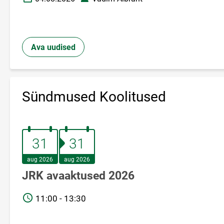
Loomise kuupäev
Autor
Ava uudised
Sündmused Koolitused
31.august 2026
31.august 2026
31
31
aug 2026
aug 2026
JRK avaaktused 2026
TIME
11:00 - 13:30