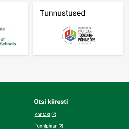
Tunnustused
Otsi kiiresti
Kontakt
Tunniplaan