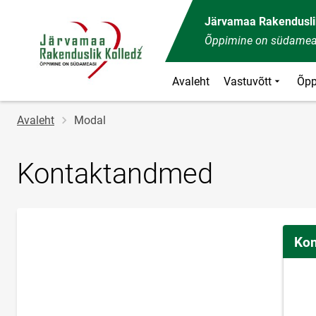
Järvamaa Rakendusli
Õppimine on südamea
Avaleht
Vastuvõtt
Õpp
Jälglink
Avaleht
Modal
Kontaktandmed
Kon