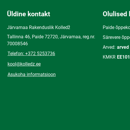
Üldine kontakt
Olulised 
Järvamaa Rakenduslik Kolledž
Paide õppek
Tallinna 46, Paide 72720, Järvamaa, reg.nr.
Särevere õpp
70008546
Arved:
arved
Telefon: +372 5253736
KMKR
EE101
kool@kolledz.ee
Asukoha informatsioon