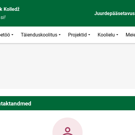
k Kolledž
Juurdepääsetavus
si!
etöö
Täienduskoolitus
Projektid
Koolielu
Meie
taktandmed