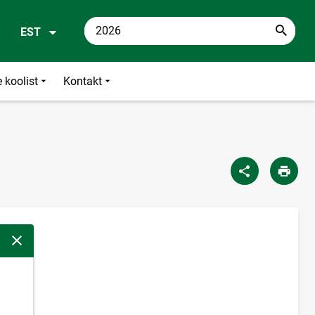
EST
 koolist
Kontakt
Sulge modaalaken