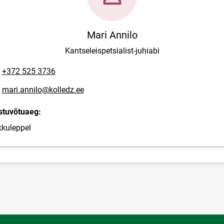
Mari Annilo
Kantseleispetsialist-juhiabi
lefoninumber
+372 525 3736
posti aadress
mari.annilo@kolledz.ee
stuvõtuaeg:
kkuleppel