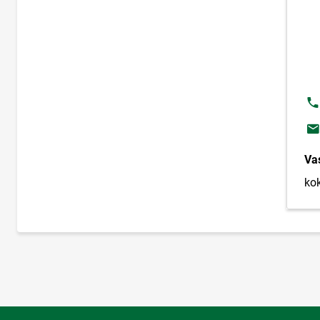
Te
E-
Va
ko