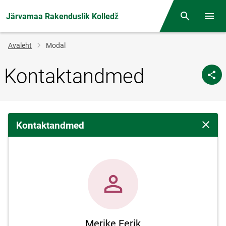
Järvamaa Rakenduslik Kolledž
Otsing
Menüü
Jälglink
Avaleht
Modal
Kontaktandmed
Kontaktandmed
Sulge 
Merike Eerik