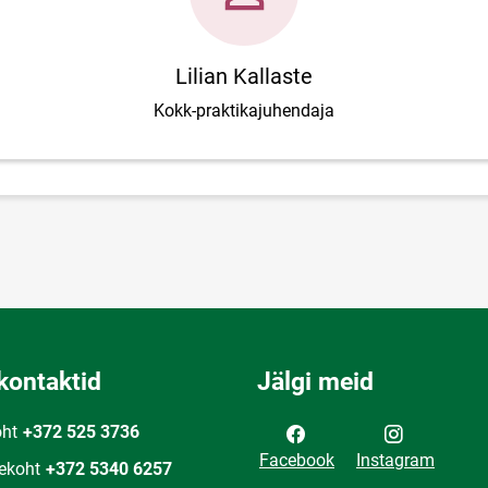
Lilian Kallaste
Kokk-praktikajuhendaja
kontaktid
Jälgi meid
oht
+372 525 3736
Facebook
Instagram
ekoht
+372 5340 6257