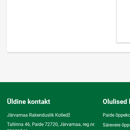
Üldine kontakt
Olulised 
Järvamaa Rakenduslik Kolledž
Paide õppek
Tallinna 46, Paide 72720, Järvamaa, reg.nr.
Särevere õpp