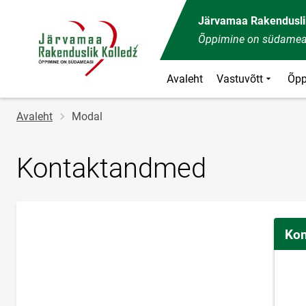
Järvamaa Rakendusli
Õppimine on südamea
Avaleht
Vastuvõtt
Õpp
Jälglink
Avaleht
Modal
Kontaktandmed
Kon