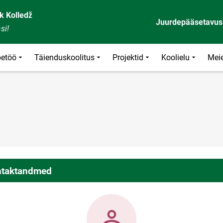
k Kolledž
Juurdepääsetavus
si!
etöö
Täienduskoolitus
Projektid
Koolielu
Meie
taktandmed