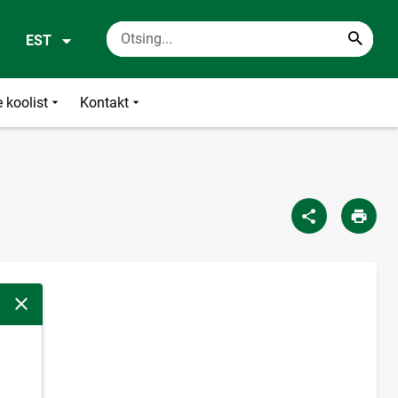
EST
 koolist
Kontakt
Sulge modaalaken