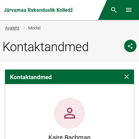
Järvamaa Rakenduslik Kolledž
Otsing
Menüü
Jälglink
Avaleht
Modal
Kontaktandmed
Kontaktandmed
Sulge 
Kaire Bachman