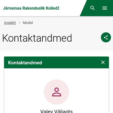
Järvamaa Rakenduslik Kolledž
Otsing
Menüü
Jälglink
Avaleht
Modal
Kontaktandmed
Kontaktandmed
Sulge 
Valev Väljaots