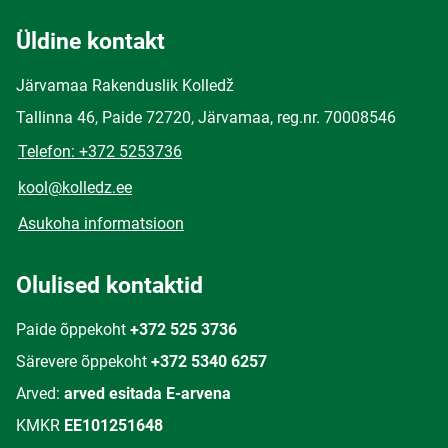
Üldine kontakt
Järvamaa Rakenduslik Kolledž
Tallinna 46, Paide 72720, Järvamaa, reg.nr. 70008546
Telefon: +372 5253736
kool@kolledz.ee
Asukoha informatsioon
Olulised kontaktid
Paide õppekoht
+372 525 3736
Särevere õppekoht
+372 5340 6257
Arved:
arved esitada E-arvena
KMKR
EE101251648