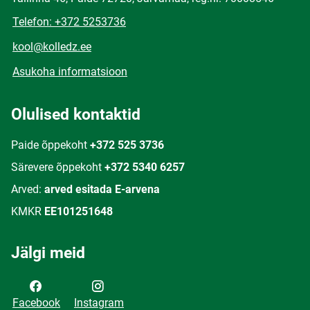
Telefon: +372 5253736
kool@kolledz.ee
Asukoha informatsioon
Olulised kontaktid
Paide õppekoht
+372 525 3736
Särevere õppekoht
+372 5340 6257
Arved:
arved esitada E-arvena
KMKR
EE101251648
Jälgi meid
Facebook
Instagram