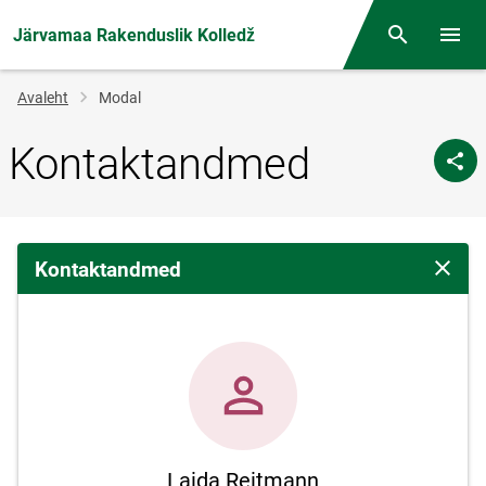
Järvamaa Rakenduslik Kolledž
Otsing
Menüü
Jälglink
Avaleht
Modal
Kontaktandmed
Kontaktandmed
Sulge 
Laida Reitmann