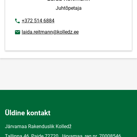
Juhtõpetaja
Telefoninumber
+372 514 6884
E-posti aadress
laida.reitmann@kolledz.ee
Üldine kontakt
Järvamaa Rakenduslik Kolledž
Tallinna 46, Paide 72720, Järvamaa, reg.nr. 70008546