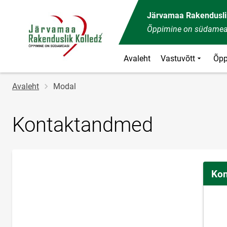
Järvamaa Rakendusli
Õppimine on südamea
Avaleht
Vastuvõtt
Õpp
Jälglink
Avaleht
Modal
Kontaktandmed
Kon