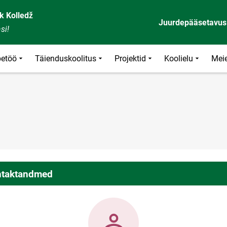
k Kolledž
Juurdepääsetavus
si!
etöö
Täienduskoolitus
Projektid
Koolielu
Meie
taktandmed