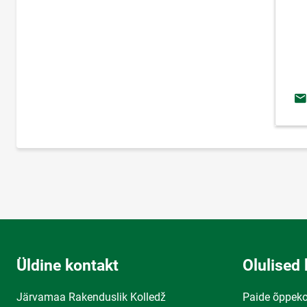
E-
Üldine kontakt
Olulised 
Järvamaa Rakenduslik Kolledž
Paide õppek