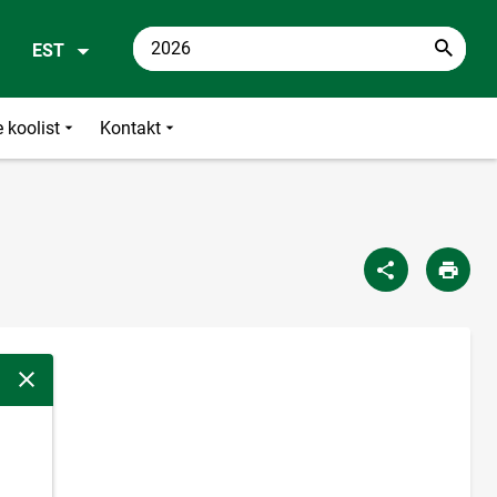
EST
 koolist
Kontakt
Sulge modaalaken