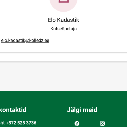
Elo Kadastik
Kutseõpetaja
posti aadress
elo.kadastik@kolledz.ee
kontaktid
Jälgi meid
oht
+372 525 3736