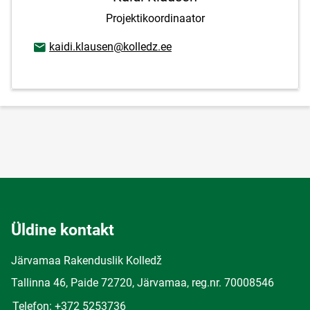
Projektikoordinaator
E-posti aadress
kaidi.klausen@kolledz.ee
Üldine kontakt
Järvamaa Rakenduslik Kolledž
Tallinna 46, Paide 72720, Järvamaa, reg.nr. 70008546
Telefon: +372 5253736