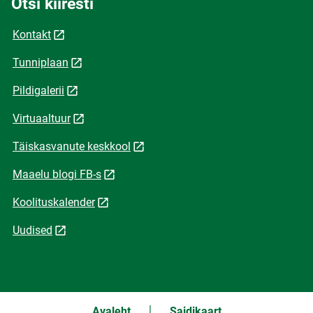
Otsi kiiresti
Kontakt
Tunniplaan
Pildigalerii
Virtuaaltuur
Täiskasvanute keskkool
Maaelu blogi FB-s
Koolituskalender
Uudised
Avaleht
Saidikaart