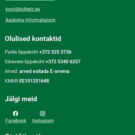
kool@kolledz.ee
Asukoha informatsioon
Olulised kontaktid
Paide õppekoht
+372 525 3736
Särevere õppekoht
+372 5340 6257
Arved:
arved esitada E-arvena
KMKR
EE101251648
Jälgi meid
Facebook
Instagram