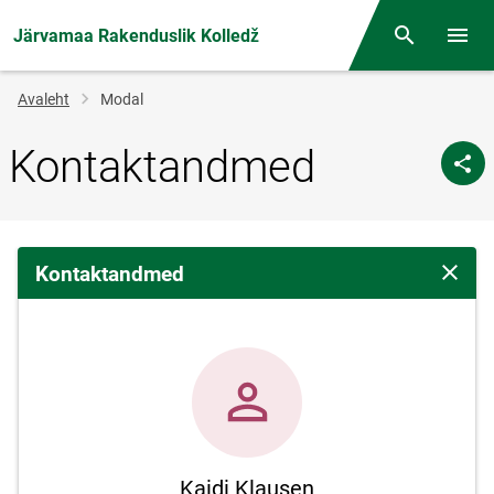
Järvamaa Rakenduslik Kolledž
Otsing
Menüü
Jälglink
Avaleht
Modal
Kontaktandmed
Kontaktandmed
Sulge 
Kaidi Klausen