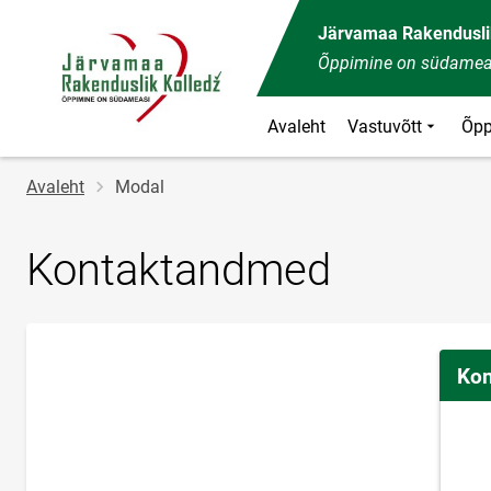
Järvamaa Rakendusli
Õppimine on südamea
Avaleht
Vastuvõtt
Õpp
Jälglink
Avaleht
Modal
Kontaktandmed
Kon