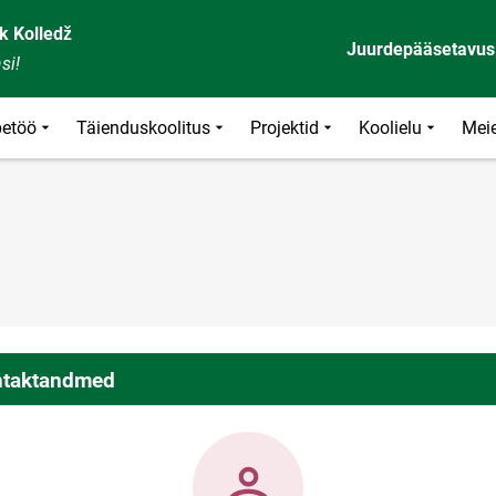
k Kolledž
Juurdepääsetavus
si!
etöö
Täienduskoolitus
Projektid
Koolielu
Meie
taktandmed