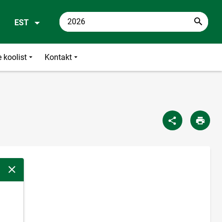
EST
 koolist
Kontakt
Sulge modaalaken