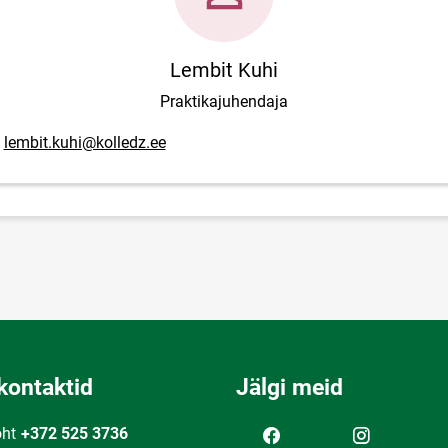
Lembit Kuhi
Praktikajuhendaja
posti aadress
lembit.kuhi@kolledz.ee
kontaktid
Jälgi meid
oht
+372 525 3736