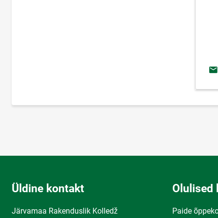
E-
Üldine kontakt
Olulised 
Järvamaa Rakenduslik Kolledž
Paide õppek