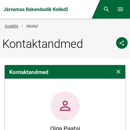
Järvamaa Rakenduslik Kolledž
Otsing
Menüü
Jälglink
Avaleht
Modal
Kontaktandmed
Kontaktandmed
Sulge 
Olga Paatsi