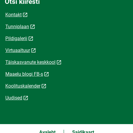
Otsi kiiresti
Kontakt
Tunniplaan
Pildigalerii
Virtuaaltuur
Täiskasvanute keskkool
Maaelu blogi FB-s
Koolituskalender
Uudised
Avaleht
Saidikaart