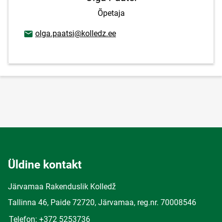
Õpetaja
E-posti aadress
olga.paatsi@kolledz.ee
Üldine kontakt
Järvamaa Rakenduslik Kolledž
Tallinna 46, Paide 72720, Järvamaa, reg.nr. 70008546
Telefon: +372 5253736