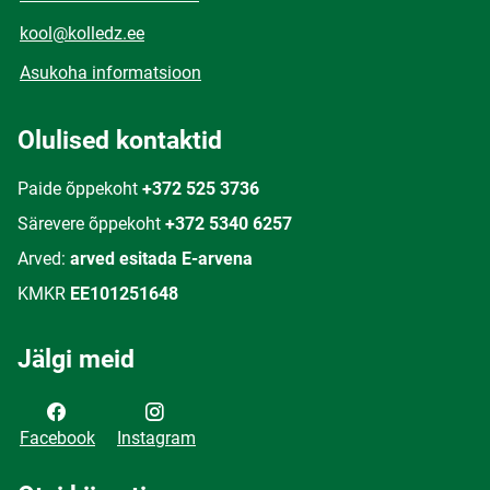
kool@kolledz.ee
Asukoha informatsioon
Olulised kontaktid
Paide õppekoht
+372 525 3736
Särevere õppekoht
+372 5340 6257
Arved:
arved esitada E-arvena
KMKR
EE101251648
Jälgi meid
Facebook
Instagram