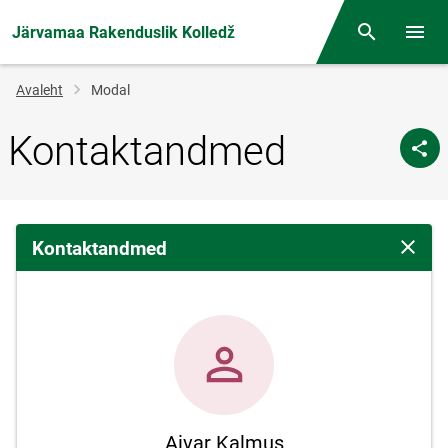
Järvamaa Rakenduslik Kolledž
Otsing
Menüü
Jälglink
Avaleht
Modal
Kontaktandmed
Kontaktandmed
Sulge 
Aivar Kalmus