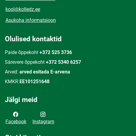
kool@kolledz.ee
Asukoha informatsioon
Olulised kontaktid
Paide õppekoht
+372 525 3736
Särevere õppekoht
+372 5340 6257
Arved:
arved esitada E-arvena
KMKR
EE101251648
Jälgi meid
Facebook
Instagram