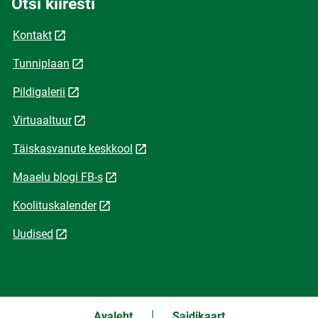
Otsi kiiresti
Kontakt
Tunniplaan
Pildigalerii
Virtuaaltuur
Täiskasvanute keskkool
Maaelu blogi FB-s
Koolituskalender
Uudised
Avaleht
Saidikaart