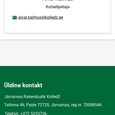
Kutseõpetaja
E-posti aadress
aivar.kalmus@kolledz.ee
Üldine kontakt
Järvamaa Rakenduslik Kolledž
Tallinna 46, Paide 72720, Järvamaa, reg.nr. 70008546
Telefon: +372 5253736