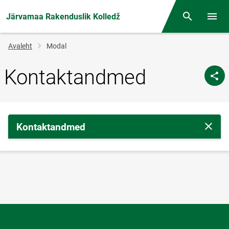
Järvamaa Rakenduslik Kolledž
Otsing
Menüü
Jälglink
Avaleht
Modal
Kontaktandmed
Kontaktandmed
Sulge 