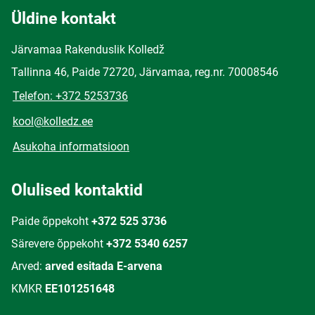
Üldine kontakt
Järvamaa Rakenduslik Kolledž
Tallinna 46, Paide 72720, Järvamaa, reg.nr. 70008546
Telefon: +372 5253736
kool@kolledz.ee
Asukoha informatsioon
Olulised kontaktid
Paide õppekoht
+372 525 3736
Särevere õppekoht
+372 5340 6257
Arved:
arved esitada E-arvena
KMKR
EE101251648