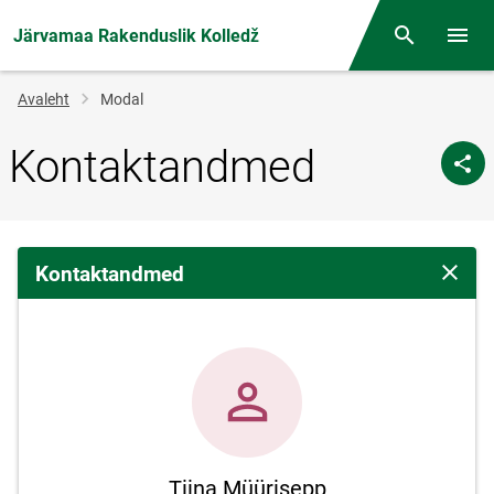
Järvamaa Rakenduslik Kolledž
Otsing
Menüü
Jälglink
Avaleht
Modal
Kontaktandmed
Kontaktandmed
Sulge 
Tiina Müürisepp