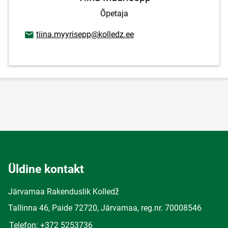
Õpetaja
E-posti aadress
tiina.myyrisepp@kolledz.ee
Üldine kontakt
Järvamaa Rakenduslik Kolledž
Tallinna 46, Paide 72720, Järvamaa, reg.nr. 70008546
Telefon: +372 5253736