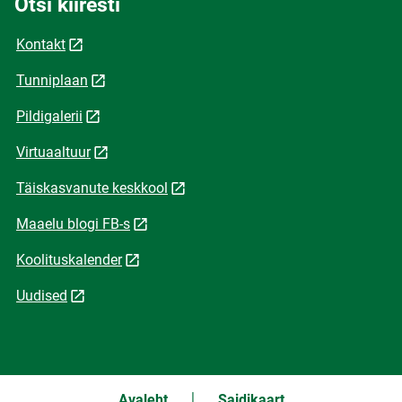
Otsi kiiresti
Kontakt
Tunniplaan
Pildigalerii
Virtuaaltuur
Täiskasvanute keskkool
Maaelu blogi FB-s
Koolituskalender
Uudised
Avaleht
Saidikaart