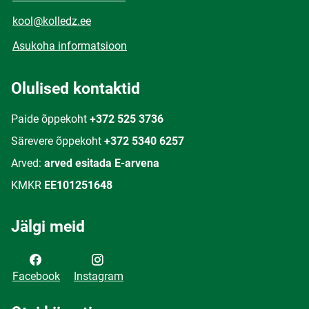
kool@kolledz.ee
Asukoha informatsioon
Olulised kontaktid
Paide õppekoht
+372 525 3736
Särevere õppekoht
+372 5340 6257
Arved:
arved esitada E-arvena
KMKR
EE101251648
Jälgi meid
Facebook
Instagram