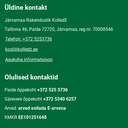
Üldine kontakt
Järvamaa Rakenduslik Kolledž
Tallinna 46, Paide 72720, Järvamaa, reg.nr. 70008546
Telefon: +372 5253736
kool@kolledz.ee
Asukoha informatsioon
Olulised kontaktid
Paide õppekoht
+372 525 3736
Särevere õppekoht
+372 5340 6257
Arved:
arved esitada E-arvena
KMKR
EE101251648