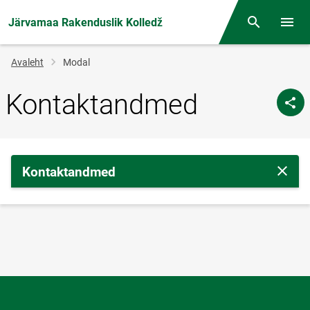
Järvamaa Rakenduslik Kolledž
Otsing
Menüü
Jälglink
Avaleht
Modal
Kontaktandmed
Kontaktandmed
Sulge 