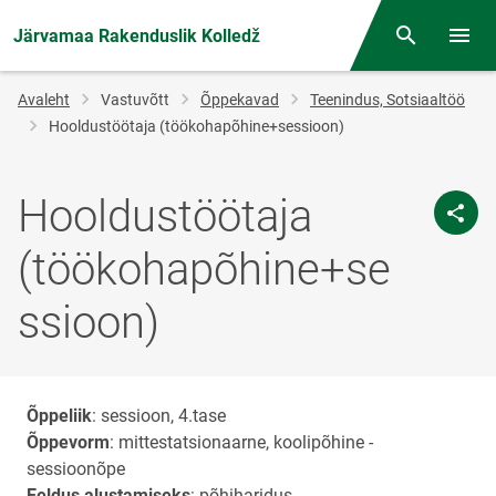
Järvamaa Rakenduslik Kolledž
Otsing
Menüü
Jälglink
Avaleht
Vastuvõtt
Õppekavad
Teenindus, Sotsiaaltöö
Hooldustöötaja (töökohapõhine+sessioon)
Hooldustöötaja
(töökohapõhine+se
ssioon)
Õppeliik
: sessioon, 4.tase
Õppevorm
: mittestatsionaarne, koolipõhine -
sessioonõpe
Eeldus alustamiseks
: põhiharidus