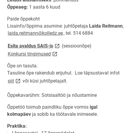
Õppeaeg:
1 aasta 6 kuud
Paide õppekoht
Lisainfo/õppima asumine: juhtõpetaja
Laida Reitmann
,
laida.reitmann@kolledz.ee
, tel. 514 6884
link opens on new page
Esita avaldus SAIS-is
(sessioonõpe)
link opens on new page
Konkursi tingimused
Õpe on tasuta.
Tasuline õpe rakendub erijuhul. Loe täpsustavat infot
link opens on new page
siit
või küsi juhtõpetajalt.
Õppekavarühm: Sotsiaaltöö ja nõustamine
Õppetöö toimub paindliku õppe vormis
igal
kolmapäev
ja sobib ka töötavale inimesele.
Praktika: