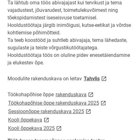
Ta lähtub oma töös abivajajast kui tervikust ja tema
vajadustest, jõuvarudest, toimetulekuvõimest ning
tõekspidamistest iseseisvuse toetamisel.
Hooldustöötaja järgib inimõigusi, kutse-eetikat ja võrdse
kohtlemise põhimõtteid.
Ta teeb koostööd ja suhtleb abivajaja, tema lähedaste,
sugulaste ja teiste võrgustikutöötajatega.
Hooldustöötaja töös on oluline pidev enesetäiendamine
ja elukestev õpe.
link opens on new
Moodulite rakenduskava on leitav
Tahvlis
link opens on new page
Töökohapõhise õppe
rakenduskava
link opens on new
Töökohapõhise õppe rakenduskava 2025
link opens on new page
Sessioonõppe rakenduskava 2025
link opens on new page
Kooli õppekava
link opens on new page
Kooli õppekava 2025