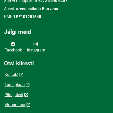
Särevere õppekoht
+372 5340 6257
Arved:
arved esitada E-arvena
KMKR
EE101251648
Jälgi meid
Facebook
Instagram
Otsi kiiresti
Kontakt
Tunniplaan
Pildigalerii
Virtuaaltuur