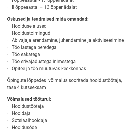
· I õppeaastal - 17 õppenädalat
· II õppeaastal – 13 õppenädalat
Oskused ja teadmised mida omandad:
· Hoolduse alused
· Hooldustoimingud
· Abivajaja arendamine, juhendamine ja aktiviseerimine
· Töö lastega peredega
· Töö eakatega
· Töö erivajadustega inimestega
· Õpitee ja töö muutuvas keskkonnas
Õpingute lõppedes võimalus sooritada hooldustöötaja,
tase 4 kutseeksam
Võimalused tööturul:
· Hooldustöötaja
· Hooldaja
· Sotsiaalhooldaja
· Hooldusõde