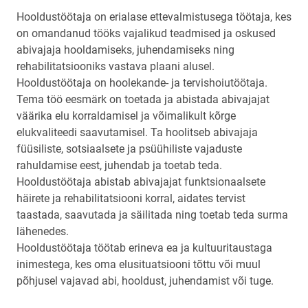
Hooldustöötaja on erialase ettevalmistusega töötaja, kes
on omandanud tööks vajalikud teadmised ja oskused
abivajaja hooldamiseks, juhendamiseks ning
rehabilitatsiooniks vastava plaani alusel.
Hooldustöötaja on hoolekande- ja tervishoiutöötaja.
Tema töö eesmärk on toetada ja abistada abivajajat
väärika elu korraldamisel ja võimalikult kõrge
elukvaliteedi saavutamisel. Ta hoolitseb abivajaja
füüsiliste, sotsiaalsete ja psüühiliste vajaduste
rahuldamise eest, juhendab ja toetab teda.
Hooldustöötaja abistab abivajajat funktsionaalsete
häirete ja rehabilitatsiooni korral, aidates tervist
taastada, saavutada ja säilitada ning toetab teda surma
lähenedes.
Hooldustöötaja töötab erineva ea ja kultuuritaustaga
inimestega, kes oma elusituatsiooni tõttu või muul
põhjusel vajavad abi, hooldust, juhendamist või tuge.