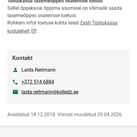
Töötukassa tasemeõppes osalemise toetus
Sellel õppekaval õppima asumisel on võimalik saada
tasemeõppes osalemise toetust.
Rohkem infot toetuse kohta leiad
Eesti Töötukassa
link opens on new page
kodulehelt
.
Kontakt
Nimi
Laida Reitmann
Telefon
+372 514 6884
E-post
laida.reitmann@kolledz.ee
Avaldatud 18.12.2018.
Viimati muudetud 29.04.2026.