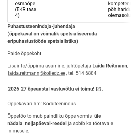
esmaõpe
kompetentsid
(EKR tase
põhihariduse
4)
olemasolu
Puhastusteenindaja-juhendaja
(õppekaval on võimalik spetsialiseeruda
eripuhastustööde spetsialistiks)
Paide õppekoht
Lisainfo/õppima asumine: juhtõpetaja
Laida Reitmann
,
laida.reitmann@kolledz.ee
, tel. 514 6884
link opens on new 
2026-27 õpeaastal vastuvõttu ei toimu!
.
Õppekavarühm: Koduteenindus
Õppetöö toimub paindliku õppe vormis
üle
nädala
neljapäeval-reedel
ja sobib ka töötavale
inimesele.