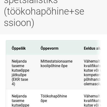
(töökohapõhine+se
ssioon)
Õppeliik
Õppevorm
Eeldus alust
Neljanda
Mittestatsionaarne
Vähemalt 3.
taseme
koolipõhine õpe
kvalifikatsio
kutseõppe
kutse või vas
jätkuõpe
kompetentsid
(EKR tase
põhihariduse
4)
olemasolu
Neljanda
Töökohapõhine
Vähemalt 3.
taseme
õpe
kvalifikatsio
kutseõppe
kutse või vas