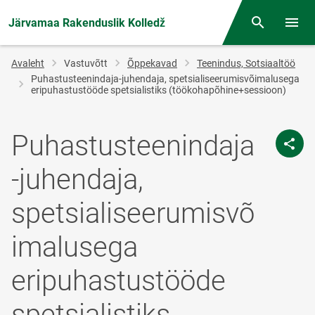
Järvamaa Rakenduslik Kolledž
Otsing
Menüü
Jälglink
Avaleht
Vastuvõtt
Õppekavad
Teenindus, Sotsiaaltöö
Puhastusteenindaja-juhendaja, spetsialiseerumisvõimalusega
eripuhastustööde spetsialistiks (töökohapõhine+sessioon)
Puhastusteenindaja
-juhendaja,
spetsialiseerumisvõ
imalusega
eripuhastustööde
spetsialistiks