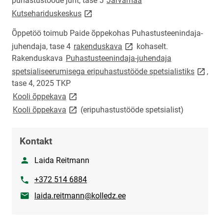
puhastustööde juht, tase 5
Järvamaa
link opens on new page
Kutsehariduskeskus
Õppetöö toimub Paide õppekohas Puhastusteenindaja-
link opens on new page
juhendaja, tase 4
rakenduskava
kohaselt.
Rakenduskava
Puhastusteenindaja-juhendaja
link op
spetsialiseerumisega eripuhastustööde spetsialistiks
,
tase 4, 2025 TKP
link opens on new page
Kooli õppekava
link opens on new page
Kooli õppekava
(eripuhastustööde spetsialist)
Kontakt
Nimi
Laida Reitmann
Telefon
+372 514 6884
E-post
laida.reitmann@kolledz.ee