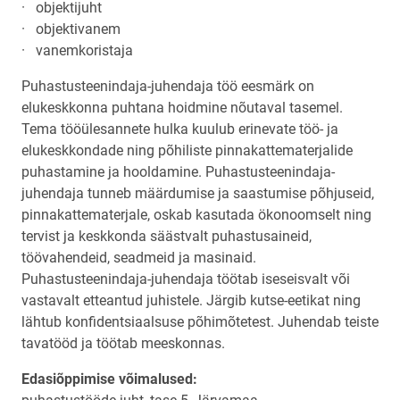
· objektijuht
· objektivanem
· vanemkoristaja
Puhastusteenindaja-juhendaja töö eesmärk on
elukeskkonna puhtana hoidmine nõutaval tasemel.
Tema tööülesannete hulka kuulub erinevate töö- ja
elukeskkondade ning põhiliste pinnakattematerjalide
puhastamine ja hooldamine. Puhastusteenindaja-
juhendaja tunneb määrdumise ja saastumise põhjuseid,
pinnakattematerjale, oskab kasutada ökonoomselt ning
tervist ja keskkonda säästvalt puhastusaineid,
töövahendeid, seadmeid ja masinaid.
Puhastusteenindaja-juhendaja töötab iseseisvalt või
vastavalt etteantud juhistele. Järgib kutse-eetikat ning
lähtub konfidentsiaalsuse põhimõtetest. Juhendab teiste
tavatööd ja töötab meeskonnas.
Edasiõppimise võimalused: