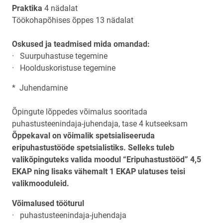
Praktika
4 nädalat
Töökohapõhises õppes 13 nädalat
Oskused ja teadmised mida omandad:
· Suurpuhastuse tegemine
· Hoolduskoristuse tegemine
* Juhendamine
Õpingute lõppedes võimalus sooritada
puhastusteenindaja-juhendaja, tase 4 kutseeksam
Õppekaval on võimalik spetsialiseeruda
eripuhastustööde spetsialistiks. Selleks tuleb
valikõpinguteks valida moodul “Eripuhastustööd” 4,5
EKAP ning lisaks vähemalt 1 EKAP ulatuses teisi
valikmooduleid.
Võimalused tööturul
· puhastusteenindaja-juhendaja