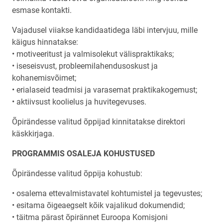
esmase kontakti.
Vajadusel viiakse kandidaatidega läbi intervjuu, mille
käigus hinnatakse:
• motiveeritust ja valmisolekut välispraktikaks;
• iseseisvust, probleemilahendusoskust ja
kohanemisvõimet;
• erialaseid teadmisi ja varasemat praktikakogemust;
• aktiivsust koolielus ja huvitegevuses.
Õpirändesse valitud õppijad kinnitatakse direktori
käskkirjaga.
PROGRAMMIS OSALEJA KOHUSTUSED
Õpirändesse valitud õppija kohustub:
• osalema ettevalmistavatel kohtumistel ja tegevustes;
• esitama õigeaegselt kõik vajalikud dokumendid;
• täitma pärast õpirännet Euroopa Komisjoni