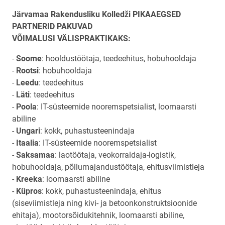
Järvamaa Rakendusliku Kolledži PIKAAEGSED
PARTNERID PAKUVAD
VÕIMALUSI VÄLISPRAKTIKAKS:
-
Soome
: hooldustöötaja, teedeehitus, hobuhooldaja
-
Rootsi
: hobuhooldaja
-
Leedu
: teedeehitus
-
Läti
: teedeehitus
-
Poola
: IT-süsteemide nooremspetsialist, loomaarsti
abiline
-
Ungari
: kokk, puhastusteenindaja
-
Itaalia
: IT-süsteemide nooremspetsialist
-
Saksamaa
: laotöötaja, veokorraldaja-logistik,
hobuhooldaja, põllumajandustöötaja, ehitusviimistleja
-
Kreeka
: loomaarsti abiline
-
Küpros
: kokk, puhastusteenindaja, ehitus
(siseviimistleja ning kivi- ja betoonkonstruktsioonide
ehitaja), mootorsõidukitehnik, loomaarsti abiline,