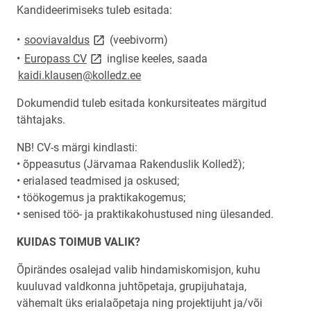
Kandideerimiseks tuleb esitada:
link opens on new page
•
sooviavaldus
(veebivorm)
link opens on new page
•
Europass CV
inglise keeles, saada
kaidi.klausen@kolledz.ee
Dokumendid tuleb esitada konkursiteates märgitud
tähtajaks.
NB! CV-s märgi kindlasti:
• õppeasutus (Järvamaa Rakenduslik Kolledž);
• erialased teadmised ja oskused;
• töökogemus ja praktikakogemus;
• senised töö- ja praktikakohustused ning ülesanded.
KUIDAS TOIMUB VALIK?
Õpirändes osalejad valib hindamiskomisjon, kuhu
kuuluvad valdkonna juhtõpetaja, grupijuhataja,
vähemalt üks erialaõpetaja ning projektijuht ja/või