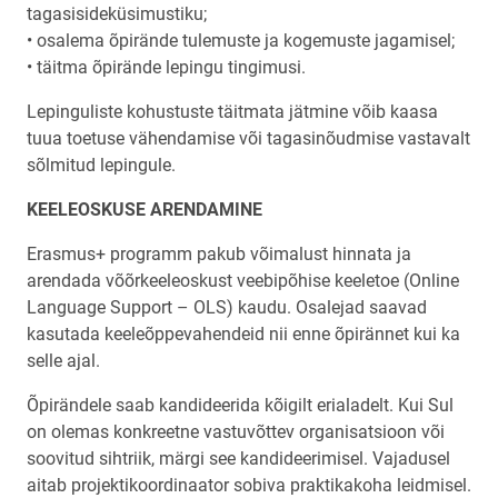
tagasisideküsimustiku;
• osalema õpirände tulemuste ja kogemuste jagamisel;
• täitma õpirände lepingu tingimusi.
Lepinguliste kohustuste täitmata jätmine võib kaasa
tuua toetuse vähendamise või tagasinõudmise vastavalt
sõlmitud lepingule.
KEELEOSKUSE ARENDAMINE
Erasmus+ programm pakub võimalust hinnata ja
arendada võõrkeeleoskust veebipõhise keeletoe (Online
Language Support – OLS) kaudu. Osalejad saavad
kasutada keeleõppevahendeid nii enne õpirännet kui ka
selle ajal.
Õpirändele saab kandideerida kõigilt erialadelt. Kui Sul
on olemas konkreetne vastuvõttev organisatsioon või
soovitud sihtriik, märgi see kandideerimisel. Vajadusel
aitab projektikoordinaator sobiva praktikakoha leidmisel.