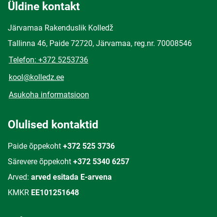
Üldine kontakt
Järvamaa Rakenduslik Kolledž
Tallinna 46, Paide 72720, Järvamaa, reg.nr. 70008546
Telefon: +372 5253736
kool@kolledz.ee
Asukoha informatsioon
Olulised kontaktid
Paide õppekoht
+372 525 3736
Särevere õppekoht
+372 5340 6257
Arved:
arved esitada E-arvena
KMKR
EE101251648