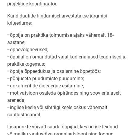
projektide koordinaator.
Kandidaatide hindamisel arvestatakse järgmisi
kriteeriume:
• õppija on praktika toimumise ajaks vähemalt 18-
aastane;
• õppevõlgnevused;
• õppijal on omandatud vajalikud erialased teadmised ja
praktikakogemus;
• õppija õppeedukus ja osalemine õppetöös;
• põhjuseta puudumiste puudumine;
• dokumentide õigeaegne esitamine;
• motivatsioon osaleda õpirändes ning soov erialaselt
areneda;
• inglise keele või sihtriigi keele oskus vähemalt
suhtlustasandil.
Lisapunkte võivad saada õppijad, kes on ise leidnud
võimaliku vastuvõtva organisatsiooni ning loonud