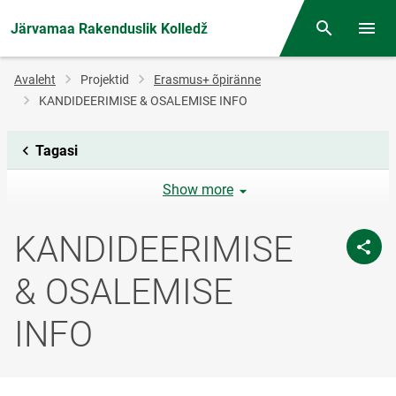
Järvamaa Rakenduslik Kolledž
Otsing
Menüü
Jälglink
Avaleht
Projektid
Erasmus+ õpiränne
KANDIDEERIMISE & OSALEMISE INFO
Tagasi
Show more
KANDIDEERIMISE
& OSALEMISE
INFO