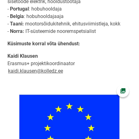
sisetööde elektrik, hooldustöötaja
-
Portugal
: hobuhooldaja
-
Belgia
: hobuhooldajaaja
-
Taani:
mootorsõidukitehnik, ehitusviimistleja, kokk
-
Norra:
IT-süsteemide nooremspetsialist
Küsimuste korral võta ühendust:
Kaidi Klausen
Erasmus+ projektikoordinaator
kaidi.klausen@kolledz.ee
Ava fot