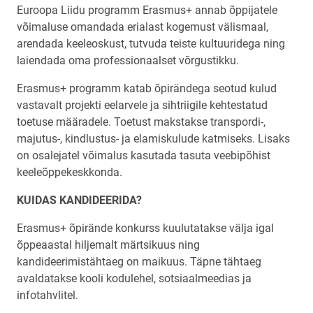
Euroopa Liidu programm Erasmus+ annab õppijatele
võimaluse omandada erialast kogemust välismaal,
arendada keeleoskust, tutvuda teiste kultuuridega ning
laiendada oma professionaalset võrgustikku.
Erasmus+ programm katab õpirändega seotud kulud
vastavalt projekti eelarvele ja sihtriigile kehtestatud
toetuse määradele. Toetust makstakse transpordi-,
majutus-, kindlustus- ja elamiskulude katmiseks. Lisaks
on osalejatel võimalus kasutada tasuta veebipõhist
keeleõppekeskkonda.
KUIDAS KANDIDEERIDA?
Erasmus+ õpirände konkurss kuulutatakse välja igal
õppeaastal hiljemalt märtsikuus ning
kandideerimistähtaeg on maikuus. Täpne tähtaeg
avaldatakse kooli kodulehel, sotsiaalmeedias ja
infotahvlitel.