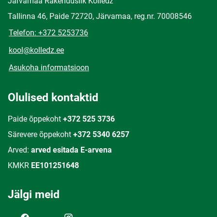
Järvamaa Rakenduslik Kolledž
Tallinna 46, Paide 72720, Järvamaa, reg.nr. 70008546
Telefon: +372 5253736
kool@kolledz.ee
Asukoha informatsioon
Olulised kontaktid
Paide õppekoht
+372 525 3736
Särevere õppekoht
+372 5340 6257
Arved:
arved esitada E-arvena
KMKR
EE101251648
Jälgi meid