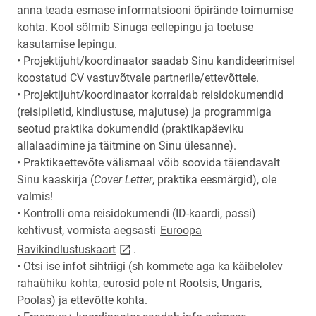
anna teada esmase informatsiooni õpirände toimumise
kohta. Kool sõlmib Sinuga eellepingu ja toetuse
kasutamise lepingu.
• Projektijuht/koordinaator saadab Sinu kandideerimisel
koostatud CV vastuvõtvale partnerile/ettevõttele.
• Projektijuht/koordinaator korraldab reisidokumendid
(reisipiletid, kindlustuse, majutuse) ja programmiga
seotud praktika dokumendid (praktikapäeviku
allalaadimine ja täitmine on Sinu ülesanne).
• Praktikaettevõte välismaal võib soovida täiendavalt
Sinu kaaskirja (
Cover Letter
, praktika eesmärgid), ole
valmis!
• Kontrolli oma reisidokumendi (ID-kaardi, passi)
kehtivust, vormista aegsasti
Euroopa
link opens on new page
Ravikindlustuskaart
.
• Otsi ise infot sihtriigi (sh kommete aga ka käibelolev
rahaühiku kohta, eurosid pole nt Rootsis, Ungaris,
Poolas) ja ettevõtte kohta.