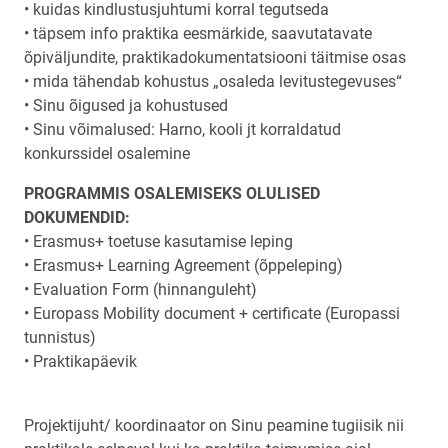
• kuidas kindlustusjuhtumi korral tegutseda
• täpsem info praktika eesmärkide, saavutatavate
õpiväljundite, praktikadokumentatsiooni täitmise osas
• mida tähendab kohustus „osaleda levitustegevuses“
• Sinu õigused ja kohustused
• Sinu võimalused: Harno, kooli jt korraldatud
konkurssidel osalemine
PROGRAMMIS OSALEMISEKS OLULISED
DOKUMENDID:
• Erasmus+ toetuse kasutamise leping
• Erasmus+ Learning Agreement (õppeleping)
• Evaluation Form (hinnanguleht)
• Europass Mobility document + certificate (Europassi
tunnistus)
• Praktikapäevik
Projektijuht/ koordinaator on Sinu peamine tugiisik nii