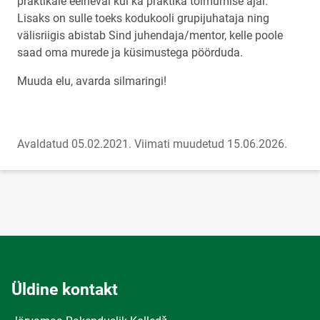
praktikale eelneval kui ka praktika toimumise ajal.
Lisaks on sulle toeks kodukooli grupijuhataja ning
välisriigis abistab Sind juhendaja/mentor, kelle poole
saad oma murede ja küsimustega pöörduda.
Muuda elu, avarda silmaringi!
Avaldatud 05.02.2021.
Viimati muudetud 15.06.2026.
Üldine kontakt