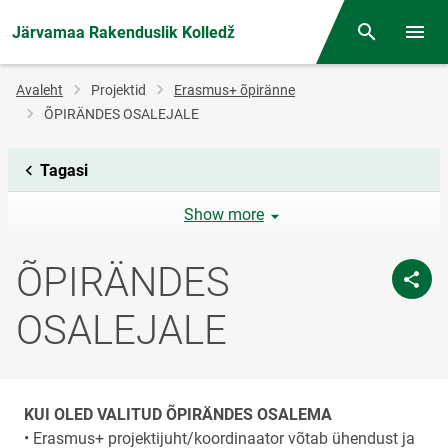
Järvamaa Rakenduslik Kolledž
Otsing
Menüü
Jälglink
Avaleht
Projektid
Erasmus+ õpiränne
ÕPIRÄNDES OSALEJALE
Tagasi
Show more
ÕPIRÄNDES
OSALEJALE
KUI OLED VALITUD ÕPIRÄNDES OSALEMA
• Erasmus+ projektijuht/koordinaator võtab ühendust ja