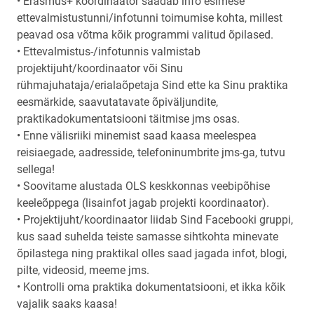
• Erasmus+ koordinaator saadab info esimese
ettevalmistustunni/infotunni toimumise kohta, millest
peavad osa võtma kõik programmi valitud õpilased.
• Ettevalmistus-/infotunnis valmistab
projektijuht/koordinaator või Sinu
rühmajuhataja/erialaõpetaja Sind ette ka Sinu praktika
eesmärkide, saavutatavate õpiväljundite,
praktikadokumentatsiooni täitmise jms osas.
• Enne välisriiki minemist saad kaasa meelespea
reisiaegade, aadresside, telefoninumbrite jms-ga, tutvu
sellega!
• Soovitame alustada OLS keskkonnas veebipõhise
keeleõppega (lisainfot jagab projekti koordinaator).
• Projektijuht/koordinaator liidab Sind Facebooki gruppi,
kus saad suhelda teiste samasse sihtkohta minevate
õpilastega ning praktikal olles saad jagada infot, blogi,
pilte, videosid, meeme jms.
• Kontrolli oma praktika dokumentatsiooni, et ikka kõik
vajalik saaks kaasa!