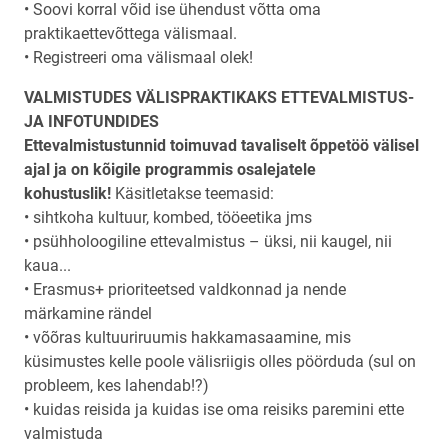
• Soovi korral võid ise ühendust võtta oma
praktikaettevõttega välismaal.
• Registreeri oma välismaal olek!
VALMISTUDES VÄLISPRAKTIKAKS ETTEVALMISTUS-
JA INFOTUNDIDES
Ettevalmistustunnid toimuvad tavaliselt õppetöö välisel
ajal ja on kõigile programmis osalejatele
kohustuslik!
Käsitletakse teemasid:
• sihtkoha kultuur, kombed, tööeetika jms
• psühholoogiline ettevalmistus – üksi, nii kaugel, nii
kaua...
• Erasmus+ prioriteetsed valdkonnad ja nende
märkamine rändel
• võõras kultuuriruumis hakkamasaamine, mis
küsimustes kelle poole välisriigis olles pöörduda (sul on
probleem, kes lahendab!?)
• kuidas reisida ja kuidas ise oma reisiks paremini ette
valmistuda