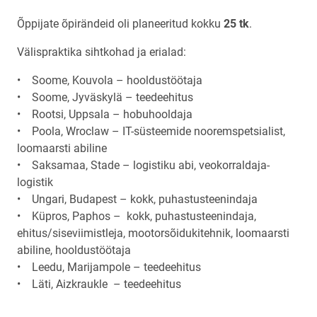
Õppijate õpirändeid oli planeeritud kokku
25 tk
.
Välispraktika sihtkohad ja erialad:
• Soome, Kouvola – hooldustöötaja
• Soome, Jyväskylä – teedeehitus
• Rootsi, Uppsala – hobuhooldaja
• Poola, Wroclaw – IT-süsteemide nooremspetsialist,
loomaarsti abiline
• Saksamaa, Stade – logistiku abi, veokorraldaja-
logistik
• Ungari, Budapest – kokk, puhastusteenindaja
• Küpros, Paphos – kokk, puhastusteenindaja,
ehitus/siseviimistleja, mootorsõidukitehnik, loomaarsti
abiline, hooldustöötaja
• Leedu, Marijampole – teedeehitus
• Läti, Aizkraukle – teedeehitus