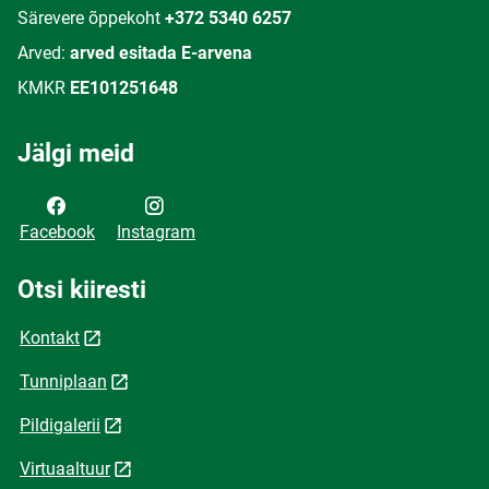
Särevere õppekoht
+372 5340 6257
Arved:
arved esitada E-arvena
KMKR
EE101251648
Jälgi meid
Facebook
Instagram
Otsi kiiresti
Kontakt
Tunniplaan
Pildigalerii
Virtuaaltuur